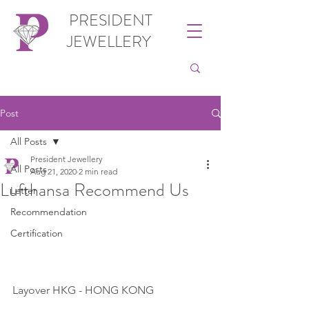
PRESIDENT
JEWELLERY
Post
All Posts
President Jewellery
All Posts
Aug 21, 2020
2 min read
Lufthansa Recommend Us
Letter
Recommendation
Certification
Layover HKG - HONG KONG