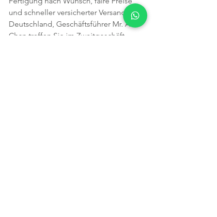
Fertigung nach Wunsch, faire Preise 
und schneller versicherter Versand nach 
Deutschland, Geschäftsführer Mr. Alex 
Chan treffen Sie im Zweitgeschäft 
Premier Jewellery, Shop G14-15, 
Holiday Inn Golden Mile Shopping 
Mall, 2368 0003
Recommendation
See All
Recent Posts